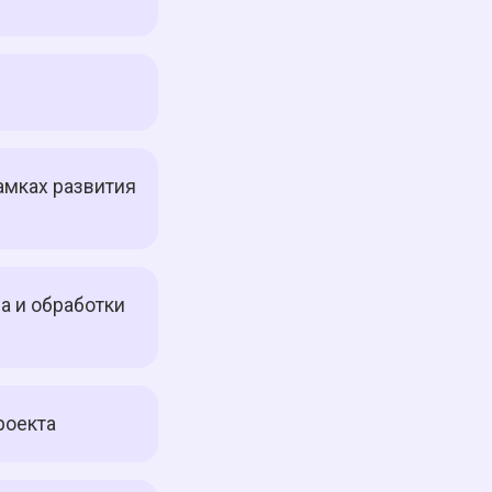
амках развития
а и обработки
роекта