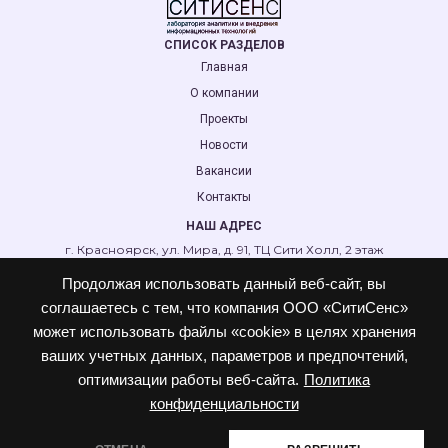
СПИСОК РАЗДЕЛОВ
Главная
О компании
Проекты
Новости
Вакансии
Контакты
НАШ АДРЕС
г. Красноярск, ул. Мира, д. 91, ТЦ Сити Холл, 2 этаж
ПРИСОЕДИНЯЙТЕСЬ К НАМ
Продолжая использовать данный веб-сайт, вы
соглашаетесь с тем, что компания ООО «СитиСенс»
Телеграм
Max
может использовать файлы «cookie» в целях хранения
СВЯЗАТЬСЯ С НАМИ
ваших учетных данных, параметров и предпочтений,
С нами можно связаться с помощью формы обратной связи.
оптимизации работы веб-сайта.
Политика
конфиденциальности
Обратная связь